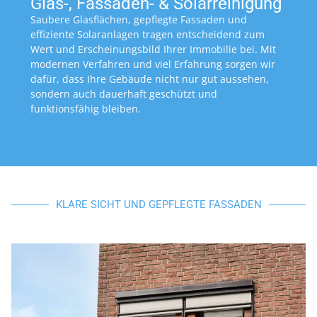
Glas-, Fassaden- & Solarreinigung
Saubere Glasflächen, gepflegte Fassaden und
effiziente Solaranlagen tragen entscheidend zum
Wert und Erscheinungsbild Ihrer Immobilie bei. Mit
modernen Verfahren und viel Erfahrung sorgen wir
dafür, dass Ihre Gebäude nicht nur gut aussehen,
sondern auch dauerhaft geschützt und
funktionsfähig bleiben.
KLARE SICHT UND GEPFLEGTE FASSADEN